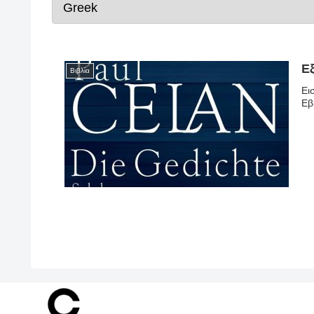
Ε
Βιβλία
Ει
Εβ