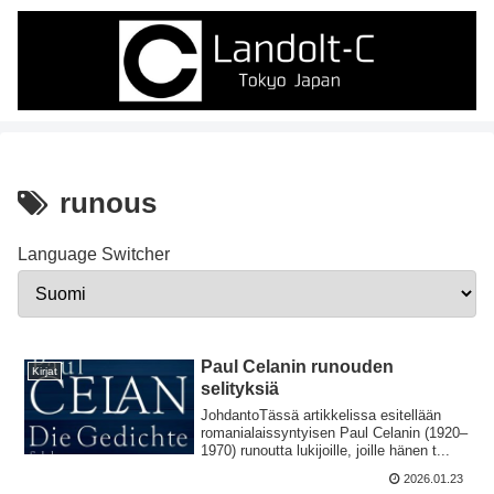
runous
Language Switcher
Paul Celanin runouden
Kirjat
selityksiä
​JohdantoTässä artikkelissa esitellään
romanialaissyntyisen Paul Celanin (1920–
1970) runoutta lukijoille, joille hänen t...
2026.01.23