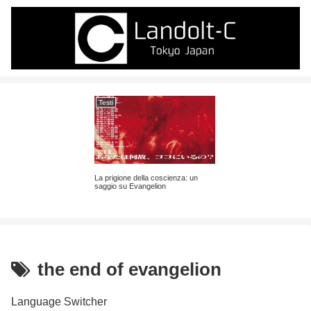
Testi
La prigione della coscienza: un
saggio su Evangelion
the end of evangelion
Language Switcher