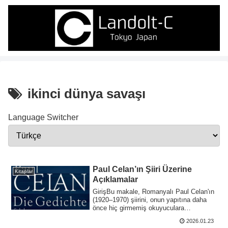
ikinci dünya savaşı
Language Switcher
Paul Celan’ın Şiiri Üzerine
Kitaplar
Açıklamalar
​Giriş​Bu makale, Romanyalı Paul Celan'ın
(1920–1970) şiirini, onun yapıtına daha
önce hiç girmemiş okuyuculara
tanıtmay...
2026.01.23