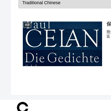
保
書籍
簡
區