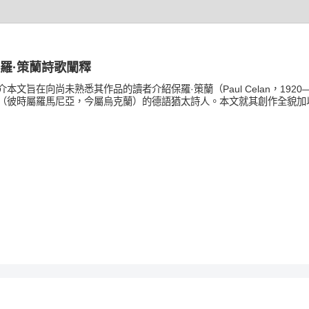
羅·策蘭詩歌闡釋
介本文旨在向尚未熟悉其作品的讀者介紹保羅·策蘭（Paul Celan，19
（彼時屬羅馬尼亞，今屬烏克蘭）的德語猶太詩人。本文就其創作全貌加以