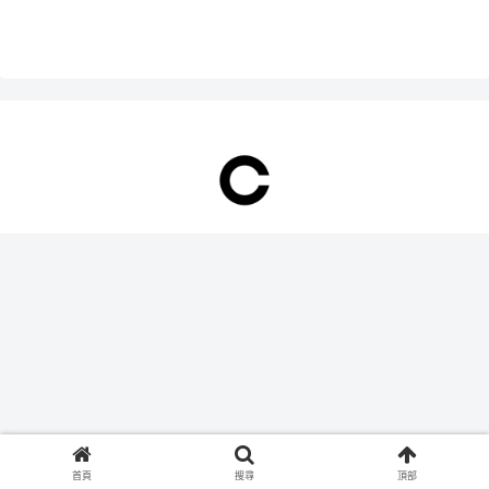
批判性...
首頁
搜尋
頂部