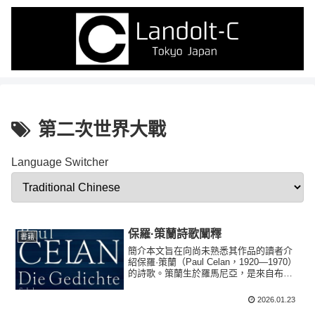
第二次世界大戰
Language Switcher
保羅·策蘭詩歌闡釋
書籍
簡介本文旨在向尚未熟悉其作品的讀者介
紹保羅·策蘭（Paul Celan，1920—1970）
的詩歌。策蘭生於羅馬尼亞，是來自布科
維納地區（彼時屬羅馬尼亞，今屬烏克
蘭）的德語猶太詩人。本文就其創作全貌
2026.01.23
加以概述，並對其主要主題與發展脈絡作