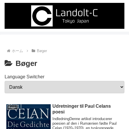
ホーム
Bøger
Bøger
Language Switcher
Udretninger til Paul Celans
Bøger
poesi
IndledningDenne artikel introducerer
poesien af den i Rumænien fødte Paul
Celan (1920–1970), en tysksprogede