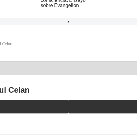
consciencia: Ensayo
sobre Evangelion
l Celan
aul Celan