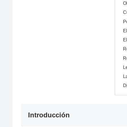
O
C
P
E
E
R
R
L
L
Di
Introducción