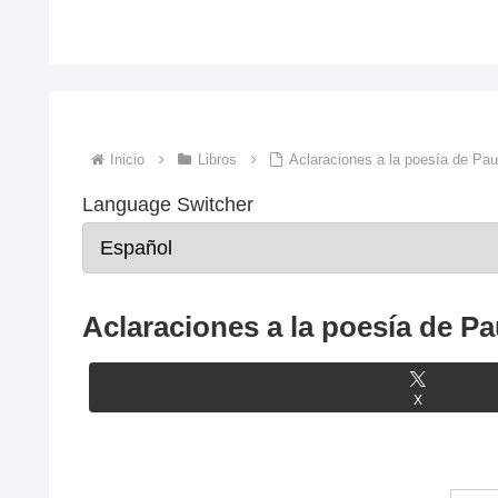
Inicio
Libros
​Aclaraciones a la poesía de Pau
Language Switcher
​Aclaraciones a la poesía de P
X