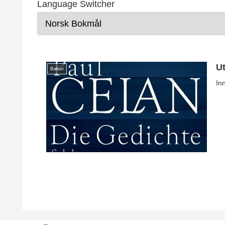
Language Switcher
U
Bøker
In