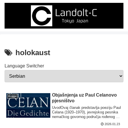
holokaust
Language Switcher
Objašnjenja uz Paul Celanovo
Knjige
pjesništvo
​Uvod​Ovaj članak predstavlja poeziju Paul
Celana (1920–1970), jevrejskog pesnika
nemačkog govornog područja rođenog u
R...
2026.01.23