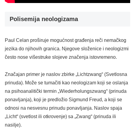
Polisemija neologizama
​Paul Celan proširuje mogućnost građenja reči nemačkog
jezika do njihovih granica. Njegove složenice i neologizmi
često nose višestruke slojeve značenja istovremeno.
​Značajan primer je naslov zbirke „Lichtzwang“ (Svetlosna
prinuda). Može se tumačiti kao neologizam koji se oslanja
na psihoanalitički termin „Wiederholungszwang“ (prinuda
ponavljanja), koji je predložio Sigmund Freud, a koji se
odnosi na nesvesnu prinudu ponavljanja. Naslov spaja
„Licht“ (svetlost ili otkrovenje) sa „Zwang“ (prinuda ili
nasilje).