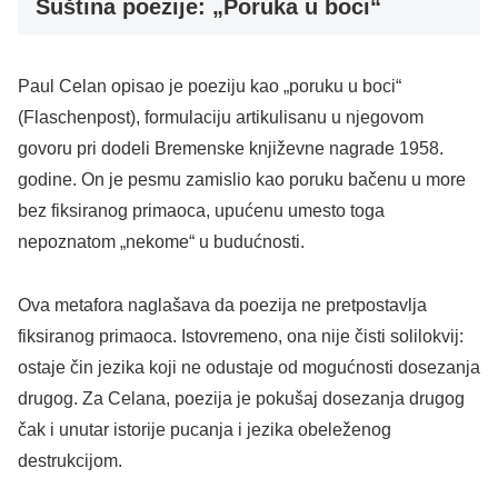
Suština poezije: „Poruka u boci“
​Paul Celan opisao je poeziju kao „poruku u boci“
(Flaschenpost), formulaciju artikulisanu u njegovom
govoru pri dodeli Bremenske književne nagrade 1958.
godine. On je pesmu zamislio kao poruku bačenu u more
bez fiksiranog primaoca, upućenu umesto toga
nepoznatom „nekome“ u budućnosti.
​Ova metafora naglašava da poezija ne pretpostavlja
fiksiranog primaoca. Istovremeno, ona nije čisti solilokvij:
ostaje čin jezika koji ne odustaje od mogućnosti dosezanja
drugog. Za Celana, poezija je pokušaj dosezanja drugog
čak i unutar istorije pucanja i jezika obeleženog
destrukcijom.