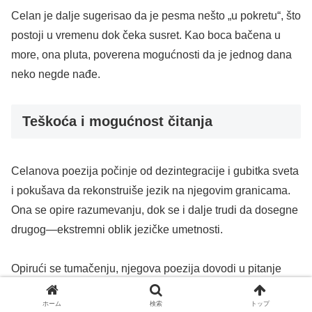
​Celan je dalje sugerisao da je pesma nešto „u pokretu“, što
postoji u vremenu dok čeka susret. Kao boca bačena u
more, ona pluta, poverena mogućnosti da je jednog dana
neko negde nađe.
Teškoća i mogućnost čitanja
​Celanova poezija počinje od dezintegracije i gubitka sveta
i pokušava da rekonstruiše jezik na njegovim granicama.
Ona se opire razumevanju, dok se i dalje trudi da dosegne
drugog—ekstremni oblik jezičke umetnosti.
​Opirući se tumačenju, njegova poezija dovodi u pitanje
sam čin tumačenja. Komentarisanje često pristupa formi
ホーム
検索
トップ
„kriptografskog dekodiranja“, ipak ova nemogućnost