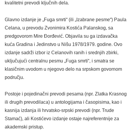
kvalitetni prevodi ključnih dela.
​Glavno izdanje je „Fuga smrti“ (ili „Izabrane pesme“) Paula
Celana, u prevodu Zvonimira Kostića Palanskog, sa
predgovorom Mire Đorđević. Objavila su ga izdavačka
kuća Gradina i Jedinstvo u Nišu 1978/1979. godine. Ovo
izdanje sadrži izbor iz Celanovih ranih i srednjih zbirki,
uključujući centralnu pesmu „Fuga smrti“, i smatra se
klasičnim uvodom u njegovo delo na srpskom govornom
području.
​Postoje i pojedinačni prevodi pesama (npr. Zlatka Krasnog
ili drugih prevodilaca) u antologijama i časopisima, kao i
kasnija izdanja ili hrvatsko-srpski prevodi (npr. Trude
Stamać), ali Kostićevo izdanje ostaje najreferentnije za
akademski pristup.