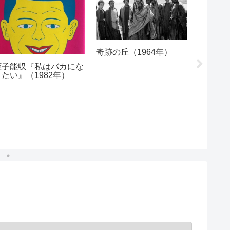
奇跡の丘（1964年）
ファス
ット!キル
蛭子能収『私はバカにな
年）
りたい』（1982年）