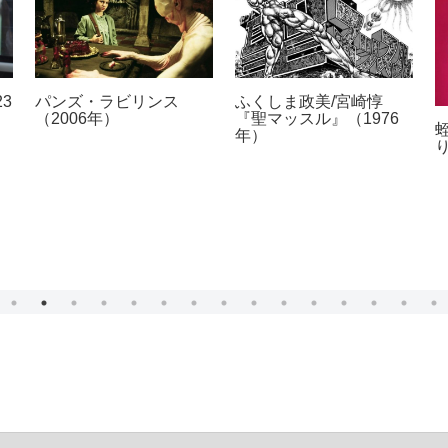
23
パンズ・ラビリンス
ふくしま政美/宮崎惇
（2006年）
『聖マッスル』（1976
年）
）