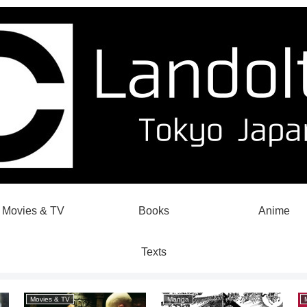
Movies & TV
Books
Anime
Texts
Movies & TV
Manga