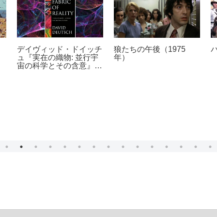
デイヴィッド・ドイッチ
狼たちの午後（1975
ュ『実在の織物: 並行宇
年）
宙の科学とその含意』
（1997年）