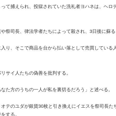
よって捕えられ、投獄されていた洗礼者ヨハネは、ヘロ
老や祭司長、律法学者たちによって殺され、3日後に蘇る
に入り、そこで商品を台から払い落として売買している
パリサイ人たちの偽善を批判する。
あなた方のうちの一人が私を裏切るだろう」と述べる。
オテのユダが銀貨30枚と引き換えにイエスを祭司長た
殺をする。