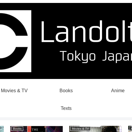
Movies & TV
Books
Anime
Texts
Books
Movies & TV