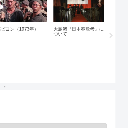
パピヨン（1973年）
大島渚『日本春歌考』に
大和和
ついて
が通る』（
年）