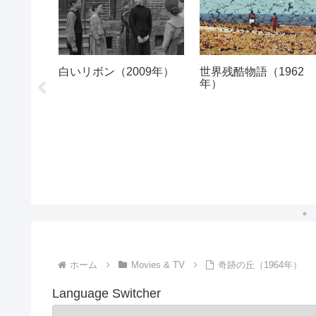
1992
白いリボン（2009年）
世界残酷物語（1962
年）
ホーム
Movies & TV
奇跡の丘（1964年）
Language Switcher