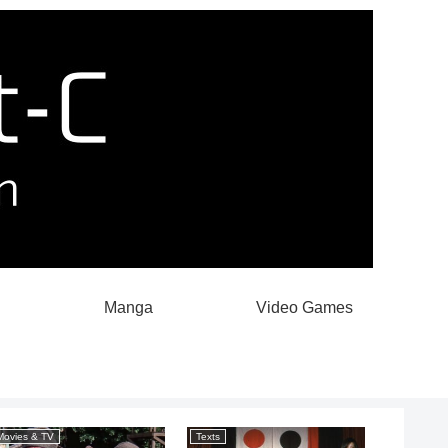
Manga
Video Games
Movies & TV
Texts
Manga