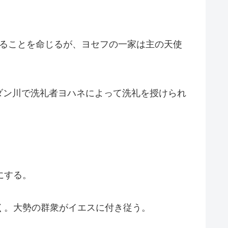
することを命じるが、ヨセフの一家は主の天使
ダン川で洗礼者ヨハネによって洗礼を授けられ
にする。
く。大勢の群衆がイエスに付き従う。