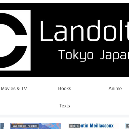
Movies & TV
Books
Anime
Texts
Japanese Popular
Books