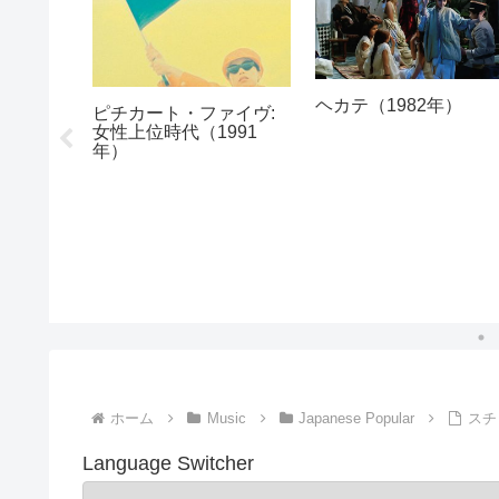
ヘカテ（1982年）
ピチカート・ファイヴ:
女性上位時代（1991
5th
年）
5年）
ホーム
Music
Japanese Popular
スチャ
Language Switcher