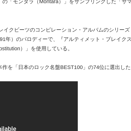
rson）の「モンタラ（Montara）」をサンプリングした
ATS」は、ブレイクビーツのコンピレーション・アルバムの
s）』（1986–1991年）のパロディーで、『アルティメット
stitution）」を使用している。
作を「日本のロック名盤BEST100」の74位に選出し