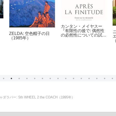
カンタン・メイヤスー
『有限性の後で: 偶然性
ZELDA: 空色帽子の日
の必然性についての試
（1985年）
論』（2006年）
（
ダラパー: 5th WHEEL 2 the COACH（1995年）