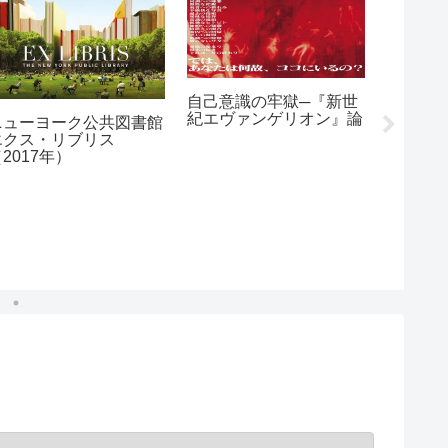
自己意識の牢獄─『新世
アンナ
紀エヴァンゲリオン』論
バッハの
ニューヨーク公共図書館
年）
エクス・リブリス
2017年）