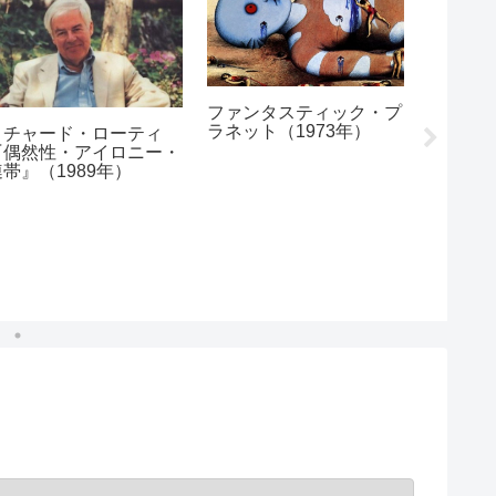
最も危険
ファンタスティック・プ
年）
ラネット（1973年）
リチャード・ローティ
『偶然性・アイロニー・
連帯』（1989年）