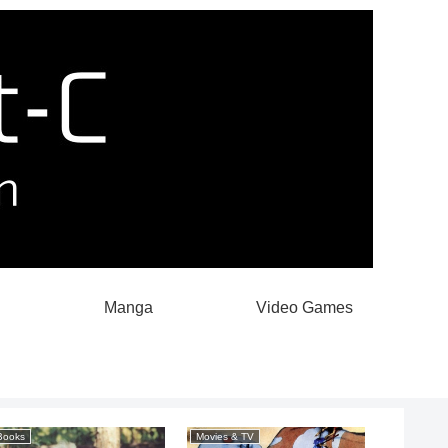
Manga
Video Games
Books
Movies & TV
Movies & 