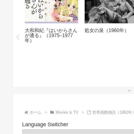
大和和紀『はいからさん
処女の泉（1960年）
が通る』（1975–1977
共図書館
年）
ス
ホーム
Movies & TV
世界残酷物語（1962年
Language Switcher