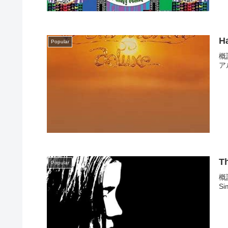
H
Popular
概
ア
T
Popular
概
S