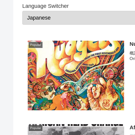
Language Switcher
Nu
Popular
概
Or
A
Popular