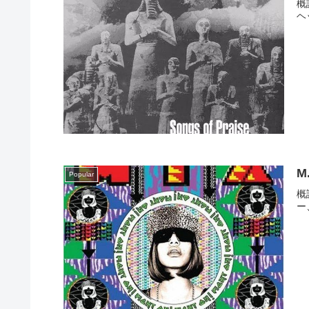
概
ヘ
M.
Popular
概
ー