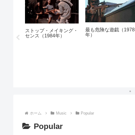
最も危険な遊戯（1978
ヌカン:
ストップ・メイキング・
年）
le
センス（1984年）
in,
ホーム
Music
Popular
Popular