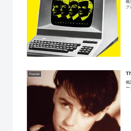
概
グ
T
Popular
概
ー