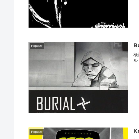
Bu
Popular
概
ル
K
Popular