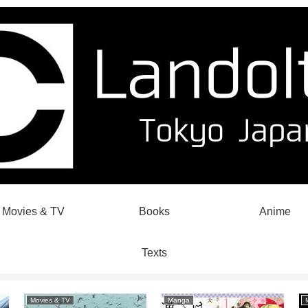
Movies & TV
Books
Anime
Texts
Movies & TV
Manga