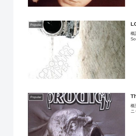
L
Popular
概
S
Th
Popular
概
ニ