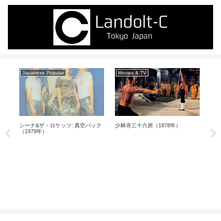
Japanese Popular
Movies & TV
Mo
）
シーナ&ザ・ロケッツ: 真空パック
少林寺三十六房（1978年）
第9
（1979年）