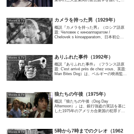
1958年の日本の風刺ドラマ／コメディー
映画である。開高健の同名の小説（1957
年）の翻案である。監督は増村保造。製
作は大映。主演は...
カメラを持った男（1929年）
Movies & TV
概説『カメラを持った男』（ロシア語原
題: Человек с киноаппаратом /
Chelovek s kinoapparatom、日本初公開
時の邦題:『これがロシヤだ』）は、1929
年のソヴィエト連邦のサイレントのドキ
ュメンタ...
ありふれた事件（1992年）
Movies & TV
概説『ありふれた事件』（フランス語原
題: C'est arrivé près de chez vous、英題:
Man Bites Dog）は、ベルギーの映画監督
のレミー・ベルヴォー、アンドレ・ボン
ゼル、ブノワ・ポールヴールドによる
1992...
狼たちの午後（1975年）
Movies & TV
概説『狼たちの午後（Dog Day
Afternoon）』は、銀行強盗の実話を基に
した1975年のアメリカ合衆国の犯罪ドラ
マ映画である。ニューヨーク市のブルッ
クリン区を舞台に、犯罪の素人2人が銀行
強盗を企てるが逃走に失敗し、人質たち
とともに...
5時から7時までのクレオ（1962
Movies & TV