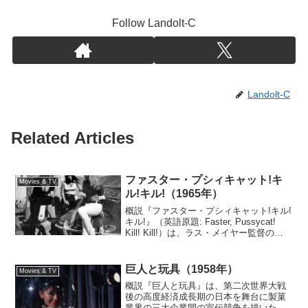
Follow Landolt-C
Landolt-C
Related Articles
ファスター・プシィキャット!キ
Movies & TV
ル!キル!（1965年）
概説『ファスター・プシィキャット!キル!
キル!』（英語原題: Faster, Pussycat!
Kill! Kill!）は、ラス・メイヤー監督の
1965年のアメリカ合衆国のエクスプロイ
テーション映画である。カリフォルニア
州の砂漠を舞台に、...
巨人と玩具（1958年）
Movies & TV
概説『巨人と玩具』は、第二次世界大戦
後の高度経済成長期の日本を舞台に製菓
業界の三大企業間の宣伝競争を描いた、