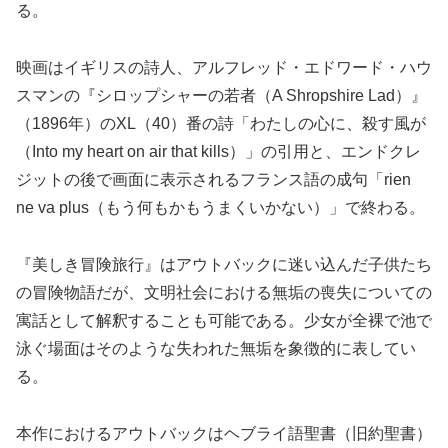
る。
映画はイギリスの詩人、アルフレッド・エドワード・ハウ
スマンの『シロップシャーの若者（A Shropshire Lad）』
（1896年）のXL（40）番の詩「わたしの心に、殺す風が
（Into my heart on air that kills）」の引用と、エンドクレ
ジットの後で画面に表示されるフランス語の成句「rien
ne va plus（もう何もかもうまくいかない）」で終わる。
『美しき冒険旅行』はアウトバックに迷い込んだ子供たち
の冒険物語だが、文明社会における無垢の喪失についての
寓話として解釈することも可能である。少女が全裸で池で
泳ぐ場面はそのような失われた無垢を象徴的に表してい
る。
本作におけるアウトバックはヘブライ語聖書（旧約聖書）