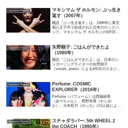
ップのアルバムである。いとうは1980年
代中頃に講談社での雑誌編集の仕事...
マキシマム ザ ホルモン: ぶっ生き
Japanese Popular
返す（2007年）
概説『ぶっ生き返す』は、1998年に東京
都八王子市で結成された日本のロックバ
ンド、マキシマム ザ ホルモンの6作目の
アルバムである。解説バンドメンバー
は、マキシマムザ亮君／川北亮（guitar,
vocals）、ダイスケはん／津田大輔
矢野顕子: ごはんができたよ
Japanese Popular
（vo...
（1980年）
概説『ごはんができたよ』は、日本のシ
ンガーソングライターの矢野顕子
（vocals, piano）による4作目のスタジオ
録音アルバムである。1978年から1980年
代中頃にかけて、矢野はイエロー・マジ
ック・オーケストラ（YMO）のメンバー
Perfume: COSMIC
Japanese Popular
3人...
EXPLORER（2016年）
Perfume（パフューム）は西脇綾香
（あ〜ちゃん）、樫野有香（かしゆ
か）、大本彩乃（のっち）の3人組による
日本の女性アイドルグループ。2000年に
広島県で結成。芸能事務所アミューズ所
属。未来的なシンセポップ（テクノポッ
スチャダラパー: 5th WHEEL 2
Japanese Popular
プ）とダンスで知られ...
the COACH（1995年）