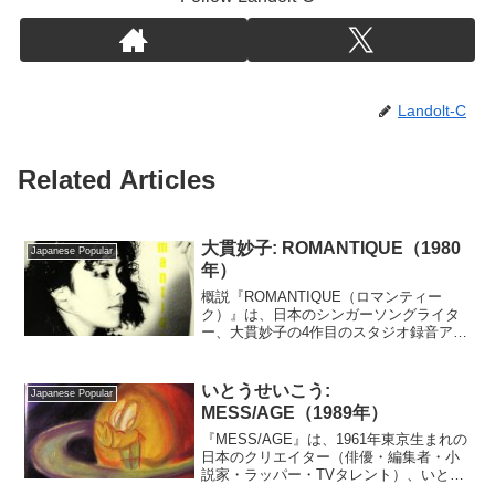
Landolt-C
Related Articles
大貫妙子: ROMANTIQUE（1980
Japanese Popular
年）
概説『ROMANTIQUE（ロマンティー
ク）』は、日本のシンガーソングライタ
ー、大貫妙子の4作目のスタジオ録音アル
バムである。制作の背景大貫妙子は1953
年に東京で生まれた。1973年に山下達
郎、村松邦男らとアメリカン・ポップス
いとうせいこう:
Japanese Popular
に根差したバ...
MESS/AGE（1989年）
『MESS/AGE』は、1961年東京生まれの
日本のクリエイター（俳優・編集者・小
説家・ラッパー・TVタレント）、いとう
せいこう（rap, vocals）によるヒップホ