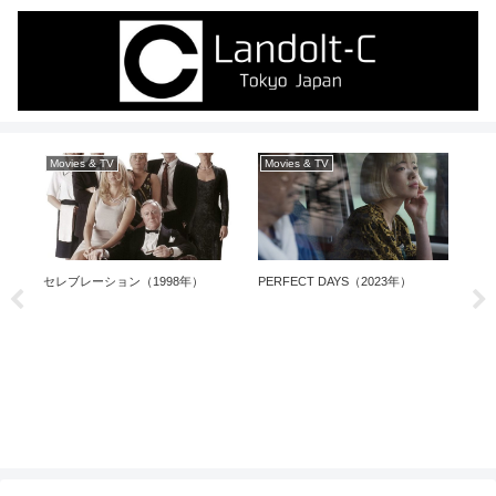
Movies & TV
Movies & TV
Bo
セレブレーション（1998年）
PERFECT DAYS（2023年）
ト
ン
コ
び権