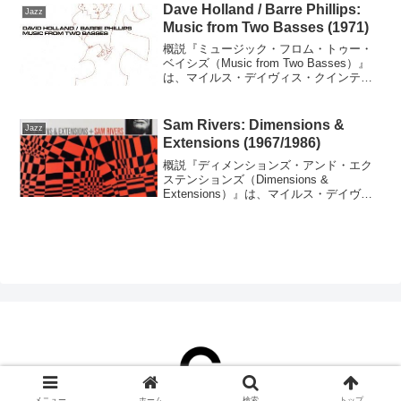
ヴィゼーション、ビッグバンド・ア...
Dave Holland / Barre Phillips:
Jazz
Music from Two Basses (1971)
概説『ミュージック・フロム・トゥー・
ベイシズ（Music from Two Basses）』
は、マイルス・デイヴィス・クインテッ
トへの参加で知られるイギリスのジャ
ズ・ベーシスト、デイヴ・ホランド
（bass, cello）とアメリカ合衆国のジ...
Sam Rivers: Dimensions &
Jazz
Extensions (1967/1986)
概説『ディメンションズ・アンド・エク
ステンションズ（Dimensions &
Extensions）』は、マイルス・デイヴィ
スの『マイルス・イン・トーキョー
（Miles in Tokyo）』（1964年）、アンド
リュー・ヒルの『チェンジ（C...
メニュー
ホーム
検索
トップ