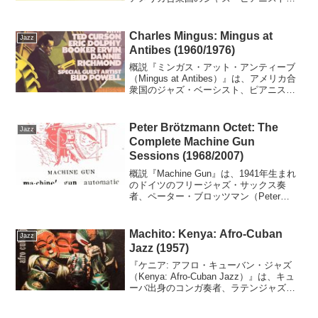
作曲家・編曲家、ハービー・ハンコック
（Herbie Hancock）の9作目のアルバムで
ある。1971年にワーナー・ブラ...
Charles Mingus: Mingus at
Jazz
Antibes (1960/1976)
概説『ミンガス・アット・アンティーブ
（Mingus at Antibes）』は、アメリカ合
衆国のジャズ・ベーシスト、ピアニス
ト、作曲家、バンドリーダーのチャール
ズ・ミンガス（Charles Mingus）のクイ
ンテットによる1960年のライ...
Peter Brötzmann Octet: The
Jazz
Complete Machine Gun
Sessions (1968/2007)
概説『Machine Gun』は、1941年生まれ
のドイツのフリージャズ・サックス奏
者、ペーター・ブロッツマン（Peter
Brötzmann）の2作目のアルバムである。
解説本アルバムは、オーネット・コール
マン、アルバート・アイラーが開拓し...
Machito: Kenya: Afro-Cuban
Jazz
Jazz (1957)
『ケニア: アフロ・キューバン・ジャズ
（Kenya: Afro-Cuban Jazz）』は、キュ
ーバ出身のコンガ奏者、ラテンジャズの
バンドリーダーで、1940年代にアフロ・
キューバンのリズムをジャズのインプロ