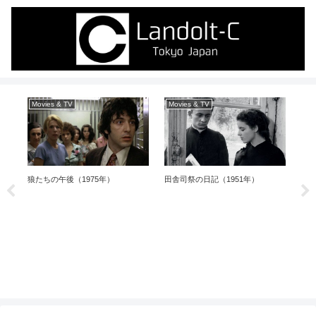
Movies & TV
Movies & TV
Mo
狼たちの午後（1975年）
田舎司祭の日記（1951年）
ピク
（1
』