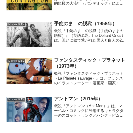
的規模の大流行（パンデミック）によっ
て引き起こされるパニックと医療保健機
関で働く人々の奮闘を、複数語り（マル
チナラティヴ）の「ハイパーリンクシネ
マ」スタイルで群...
手錠のまゝの脱獄（1958年）
Movies & TV
概説『手錠のまゝの脱獄（手錠のままの
脱獄）』（英語原題: The Defiant Ones）
は、互いに鎖で繋がれた黒人と白人の2人
の囚人の脱走を描いた1958年のアメリカ
合衆国のドラマ映画である。主演はトニ
ー・カーティスとシドニー・ポワチエ...
ファンタスティック・プラネット
Movies & TV
（1973年）
概説『ファンタスティック・プラネット
（La Planète sauvage）』は、フランス
のイラストレーター・漫画家・画家・作
家のローラン・トポールとフランスのア
ニメーション作家・映画監督のルネ・ラ
ルーによるフランス・チェコスロヴァキ
アントマン（2015年）
Movies & TV
ア合作...
概説『アントマン（Ant-Man）』は、マ
ーベル・コミックに登場するキャラクタ
ーのスコット・ラングとハンク・ピムを
ベースにした2015年のアメリカ合衆国の
スーパーヒーロー映画である。マーベ
ル・スタジオが製作し、ウォルト・ディ