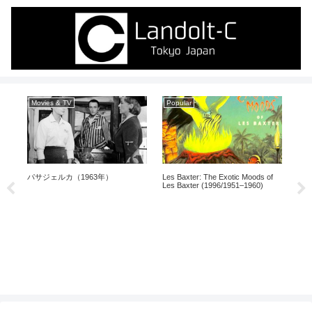
Movies & TV
Popular
Mo
パサジェルカ（1963年）
Les Baxter: The Exotic Moods of
イン
Les Baxter (1996/1951–1960)