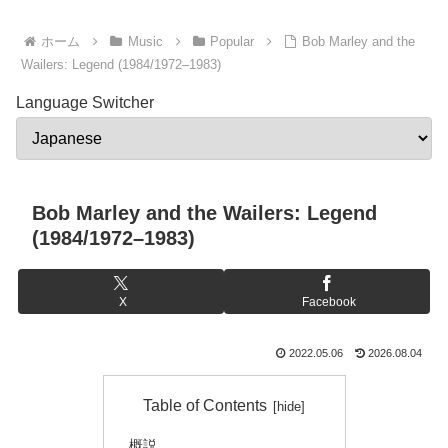
ホーム
Music
Popular
Bob Marley and the
Wailers: Legend (1984/1972–1983)
Language Switcher
Bob Marley and the Wailers: Legend
(1984/1972–1983)
X
Facebook
2022.05.06
2026.08.04
Table of Contents
概説