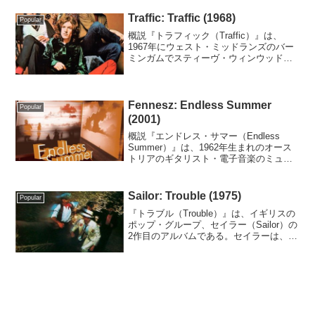
スクール（Deaf School）のデビュー・ア
ルバムである。制作の背景デフ・スク
Traffic: Traffic (1968)
Popular
ー...
概説『トラフィック（Traffic）』は、
1967年にウェスト・ミッドランズのバー
ミンガムでスティーヴ・ウィンウッド
（vocals, guitar, keyboards）、ジム・キ
ャパルディ（drums）、クリス・ウッド
（flute, sa...
Fennesz: Endless Summer
Popular
(2001)
概説『エンドレス・サマー（Endless
Summer）』は、1962年生まれのオース
トリアのギタリスト・電子音楽のミュー
ジシャン、フェネス（Fennesz）（本名:
クリスチャン・フェネス）の3作目のスタ
ジオ録音アルバムである。制作の背景...
Sailor: Trouble (1975)
Popular
『トラブル（Trouble）』は、イギリスの
ポップ・グループ、セイラー（Sailor）の
2作目のアルバムである。セイラーは、
1973年にノルウェー出身のゲオルグ・カ
ヤナス（12-string guitars, charango,
Verac...