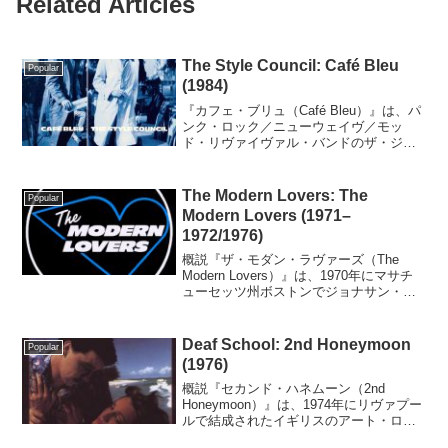
Related Articles
The Style Council: Café Bleu
Popular
(1984)
『カフェ・ブリュ（Café Bleu）』は、パ
ンク・ロック／ニューウェイヴ／モッ
ド・リヴァイヴァル・バンドのザ・ジャ
ム（The Jam）の元メンバーのポール・
ウェラー（vocals, guitar）とデキシー
ズ・ミッドナイト・ランナーズ（D...
The Modern Lovers: The
Popular
Modern Lovers (1971–
1972/1976)
概説『ザ・モダン・ラヴァーズ（The
Modern Lovers）』は、1970年にマサチ
ューセッツ州ボストンでジョナサン・リ
ッチマン（vocals, guitar）を中心に結成
されたアメリカ合衆国のロックバンド、
ザ・モダン・ラヴァーズ（T...
Deaf School: 2nd Honeymoon
Popular
(1976)
概説『セカンド・ハネムーン（2nd
Honeymoon）』は、1974年にリヴァプー
ルで結成されたイギリスのアート・ロッ
ク／ニュー・ウェイヴ・バンド、デフ・