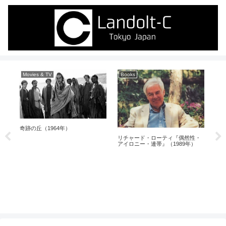
Movies & TV
Books
Ja
グラ
奇跡の丘（1964年）
ン
リチャード・ローティ『偶然性・
宵闇
John
アイロニー・連帯』（1989年）
,
Fris