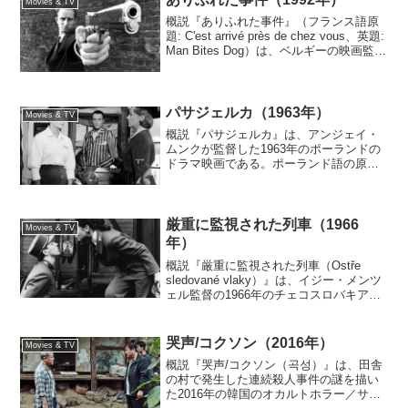
Movies & TV
概説『ありふれた事件』（フランス語原
題: C'est arrivé près de chez vous、英題:
Man Bites Dog）は、ベルギーの映画監督
のレミー・ベルヴォー、アンドレ・ボン
ゼル、ブノワ・ポールヴールドによる
1992...
パサジェルカ（1963年）
Movies & TV
概説『パサジェルカ』は、アンジェイ・
ムンクが監督した1963年のポーランドの
ドラマ映画である。ポーランド語の原題
『Pasażerka』は「女性の乗客」を意味
する。第2次世界大戦中のアウシュヴィッ
ツ強制収容所における2人の女性、ドイツ
人の警備...
厳重に監視された列車（1966
Movies & TV
年）
概説『厳重に監視された列車（Ostře
sledované vlaky）』は、イジー・メンツ
ェル監督の1966年のチェコスロバキアの
映画である。第2次世界大戦中にナチス・
ドイツに併合され保護領化されたチェコ
スロバキアの小村を舞台に、性の悩み...
哭声/コクソン（2016年）
Movies & TV
概説『哭声/コクソン（곡성）』は、田舎
の村で発生した連続殺人事件の謎を描い
た2016年の韓国のオカルトホラー／サイ