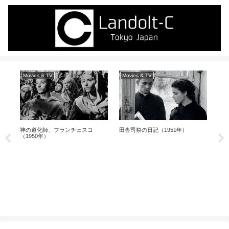
Movies & TV
Movies & TV
Ja
神の道化師、フランチェスコ
田舎司祭の日記（1951年）
（1950年）
矢野
（1