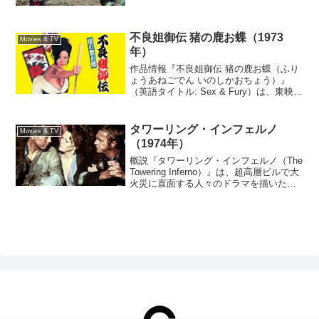
コスリラー映画である。監督・脚本は
ナ・ホンジン。156分。予告編あらすじ韓
国の全羅南道の北東部にある谷城（コク
ソン）の村に、正...
不良姐御伝 猪の鹿お蝶（1973
Movies & TV
年）
作品情報『不良姐御伝 猪の鹿お蝶（ふり
ょうあねごでん いのしかおちょう）』
（英語タイトル: Sex & Fury）は、東映京
都撮影所が製作し、鈴木則文が監督を務
めた日本のエロティック・アクション時
代劇映画である。主演は池玲子。スウェ
タワーリング・インフェルノ
Movies & TV
ーデンの...
（1974年）
概説『タワーリング・インフェルノ（The
Towering Inferno）』は、超高層ビルで大
火災に直面する人々のドラマを描いた
1974年のアメリカ合衆国の災害映画であ
る。ポール・ニューマン、スティーブ・
マックイーンを中心とするアンサンブ...