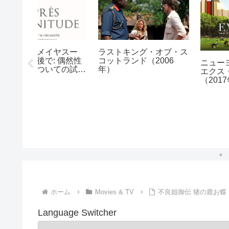
処女の泉（1960年）
キャンディマン（1992
年）
共図書館
ス
ホーム
Movies & TV
不良姐御伝 猪の鹿お蝶（
Language Switcher