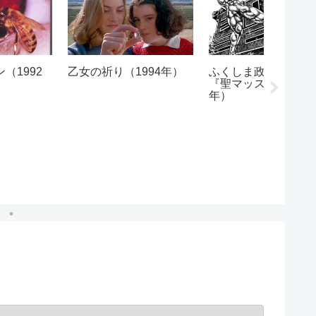
パサジェ
年）
狂つた一頁（1926年）
The Soft Boys:
Underwater Moonlight
(1980)