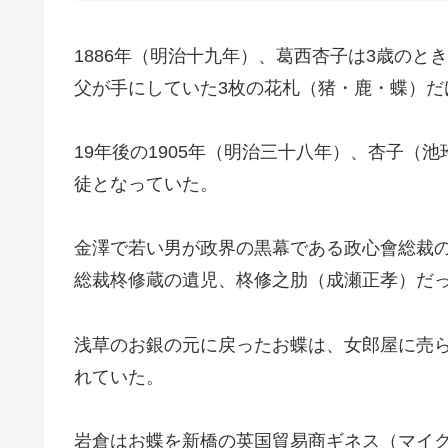
1886年（明治十九年）、葛西杏子は3歳の
父が手にしていた3枚の花札（猪・鹿・蝶）だ
19年後の1905年（明治三十八年）、杏子
徒となっていた。
金澤で若い男が政界の黒幕である政心會総裁
総裁柊修蔵の遺児、柊修之肋（成瀬正孝）だ
浅草のお銀の元に戻ったお蝶は、女郎屋に売
れていた。
岩倉はお蝶を新橋の英国貿易商ギネス（マイ