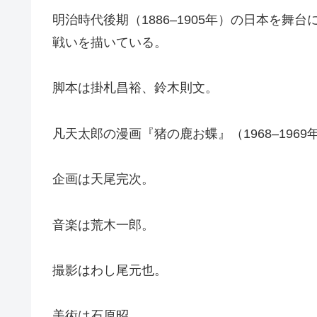
明治時代後期（1886–1905年）の日本を
戦いを描いている。
脚本は掛札昌裕、鈴木則文。
凡天太郎の漫画『猪の鹿お蝶』（1968–196
企画は天尾完次。
音楽は荒木一郎。
撮影はわし尾元也。
美術は石原昭。