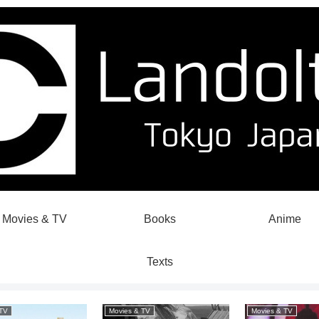
Movies & TV
Books
Anime
Texts
Movies & TV
Manga