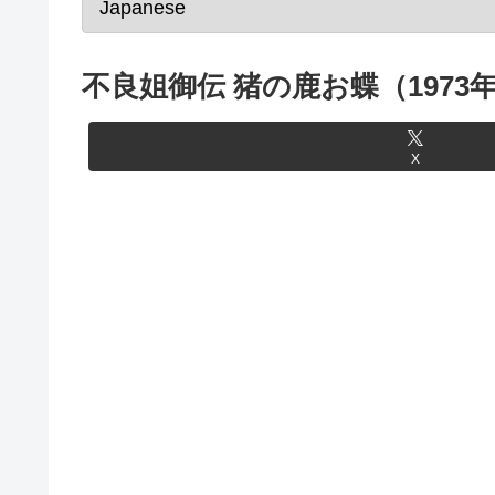
不良姐御伝 猪の鹿お蝶（1973
X