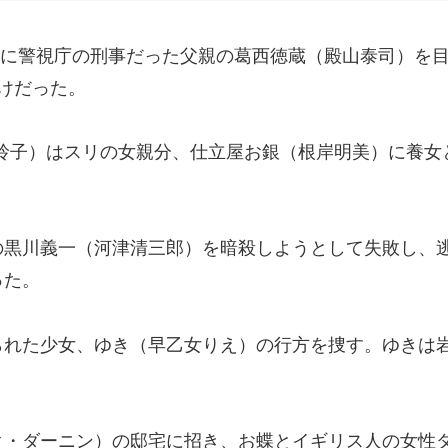
ときに警視庁の刑事だった父親の葛西徳蔵（殿山泰司）を
けだった。
（池玲子）はスリの女親分、仕立屋お銀（根岸明美）に養
の黒川義一（河津清三郎）を暗殺しようとして失敗し、
った。
られた少女、ゆき（早乙女りえ）の行方を捜す。ゆきは
ク・ダーニン）の邸宅に招き、お蝶とイギリス人の女性