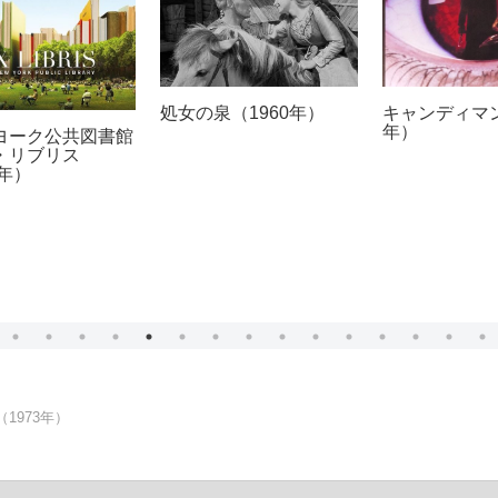
乙女の祈り（1994年）
ふくしま政美/宮崎惇
『聖マッスル』（1976
年）
1973年）