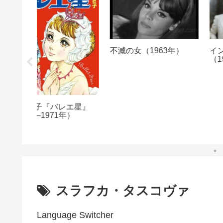
不滅の女（1963年）
インディア・ソング
（1975年）
エ星』
年）
スラフカ・タスコヴァ
Language Switcher