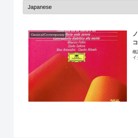
ノ
Classical/Contemporary
コ
概
イ