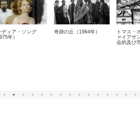
奇跡の丘（1964年）
トマス・ホッブズ『リヴ
ァイアサン、あるいは教
会的及び市民的なコモン
ウェルスの素材、形体、
及び権力』（1651年）