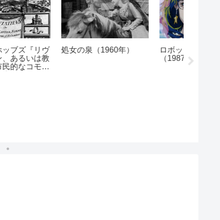
処女の泉（1960年）
ロボットカーニバル
（1987年）
日野日
（1982