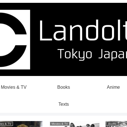
Movies & TV
Books
Anime
Texts
Movies & TV
Books