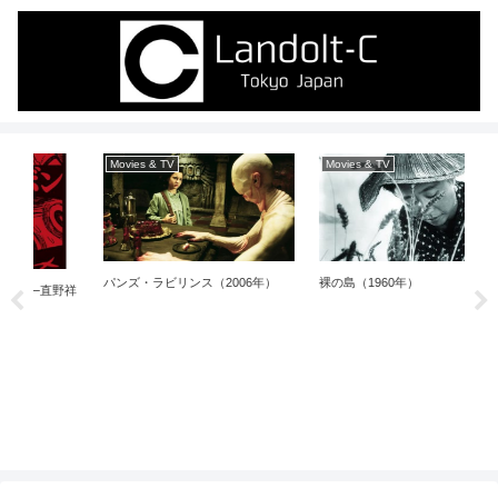
Movies & TV
Movies & TV
パンズ・ラビリンス（2006年）
裸の島（1960年）
直野祥