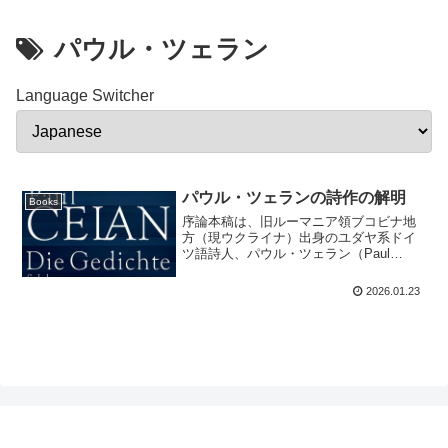
パウル・ツェラン
Language Switcher
パウル・ツェランの詩作の解明
Books
序論本稿は、旧ルーマニア領ブコビナ地
方（現ウクライナ）出身のユダヤ系ドイ
ツ語詩人、パウル・ツェラン（Paul
Celan, 1920–1970）の詩を未読の読者に
紹介することを目的としたものである。
2026.01.23
ツェランの詩業全体を概観するととも
に、その...