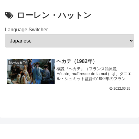
ローレン・ハットン
Language Switcher
ヘカテ（1982年）
Movies & TV
概説『ヘカテ』（フランス語原題:
Hécate, maîtresse de la nuit）は、ダニエ
ル・シュミット監督の1982年のフラン
ス・スイス合作のドラマ映画である。ポ
ール・モランの小説『ヘカテの犬たち
2022.03.28
（Hécate et ses ...