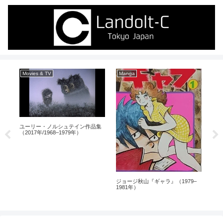
Movies & TV
Manga
Ja
ユーリー・ノルシュテイン作品集
（2017年/1968–1979年）
矢野
（1
ジョージ秋山『ギャラ』（1979–
1981年）