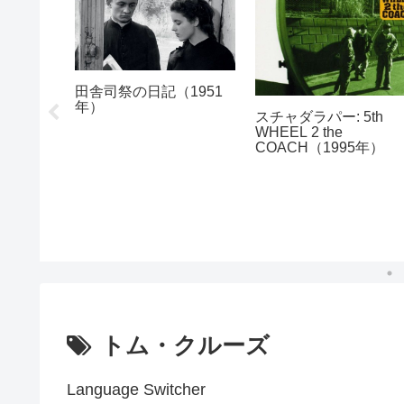
ック・プ
田舎司祭の日記（1951
3年）
年）
スチャダラパー: 5th
WHEEL 2 the
COACH（1995年）
トム・クルーズ
Language Switcher