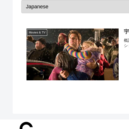
宇
Movies & TV
概
シ