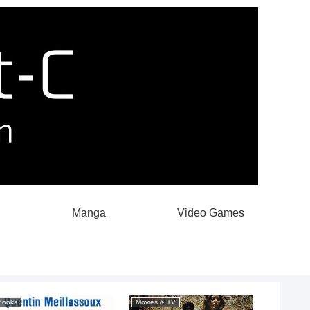
Manga
Video Games
Books
Movies & TV
Japanese 