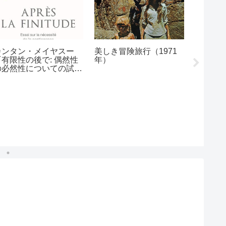
カンタン・メイヤスー
美しき冒険旅行（1971
『有限性の後で: 偶然性
年）
S.O.B: 
の必然性についての試
Truth?
論』（2006年）