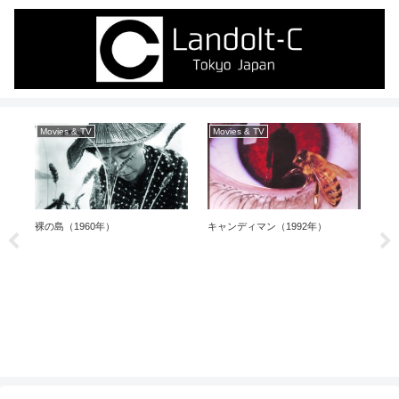
Movies & TV
Movies & TV
Mo
裸の島（1960年）
キャンディマン（1992年）
フ
（1