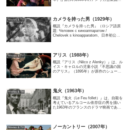
SFアクション映画である。監督はスティ
ーヴン・スピルバーグ。主演はトム・ク
ルーズ。地球外生命体が地球を侵...
カメラを持った男（1929年）
Movies & TV
概説『カメラを持った男』（ロシア語原
題: Человек с киноаппаратом /
Chelovek s kinoapparatom、日本初公開
時の邦題:『これがロシヤだ』）は、1929
年のソヴィエト連邦のサイレントのドキ
ュメンタ...
アリス（1988年）
Movies & TV
概説『アリス（Něco z Alenky）』は、ル
イス・キャロルの児童小説『不思議の国
のアリス』（1895年）が原作のシュール
なダークファンタジー映画である。チェ
コスロバキアのプラハ生まれのアニメー
ション作家・映画監督のヤン・シュヴァ
ンクマ...
鬼火（1963年）
Movies & TV
概説『鬼火（Le Feu follet）』は、自殺を
考えているアルコール依存症の男を描い
た1963年のフランスのドラマ映画であ
る。監督・脚本はルイ・マル。脚本は、
ダダイスム／シュルレアリスムの詩人ジ
ャック・リゴーの生涯から着想を得たピ
エール...
ノーカントリー（2007年）
Movies & TV