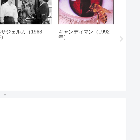
パサジェルカ（1963
キャンディマン（1992
シーナ&
年）
年）
真空パッ