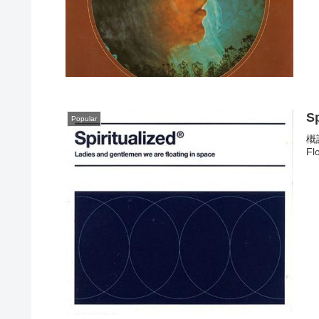
S
Popular
概
F