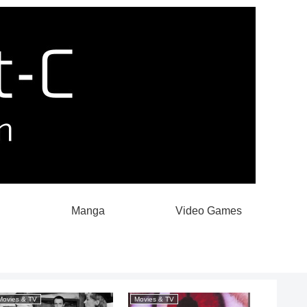
Manga
Video Games
Movies & TV
Movies & TV
Japanese 