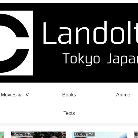
Movies & TV
Books
Anime
Texts
Movies & TV
Movies & TV