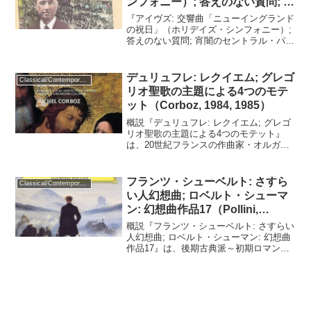
ンフォニー）; 答えのない質問; 宵
闇のセントラル・パーク
『アイヴズ: 交響曲「ニューイングランド
（Thomas, 1986）
の祝日」（ホリデイズ・シンフォニー）;
答えのない質問; 宵闇のセントラル・パー
ク』は、多調、無調、ポリリズム、微分
音などの実験的な要素と民謡、讃美歌な
どの伝統的な要素を含む音楽で知られる
デュリュフレ: レクイエム; グレゴ
Classical/Contemporary
アメリカ合衆...
リオ聖歌の主題による4つのモテ
ット（Corboz, 1984, 1985）
概説『デュリュフレ: レクイエム; グレゴ
リオ聖歌の主題による4つのモテット』
は、20世紀フランスの作曲家・オルガン
奏者、モーリス・デュリュフレの2作品、
『レクイエム』と『グレゴリオ聖歌の主
題による4つのモテット』を収録したアル
フランツ・シューベルト: さすら
Classical/Contemporary
バムである。...
い人幻想曲; ロベルト・シューマ
ン: 幻想曲作品17（Pollini,
1973）
概説『フランツ・シューベルト: さすらい
人幻想曲; ロベルト・シューマン: 幻想曲
作品17』は、後期古典派～初期ロマン派
のオーストリアの作曲家、フランツ・シ
ューベルトとドイツ・ロマン派の作曲
家、ロベルト・シューマンが作曲したピ
アノ独奏のため...