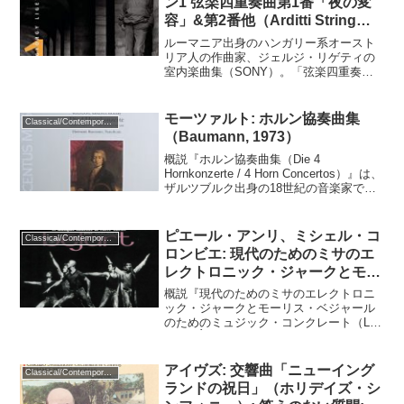
ン1 弦楽四重奏曲第1番「夜の変
容」&第2番他（Arditti String
Quartet, 1994）
ルーマニア出身のハンガリー系オースト
リア人の作曲家、ジェルジ・リゲティの
室内楽曲集（SONY）。「弦楽四重奏曲
第1番（夜の変容）」（1953年-1954年）
はバルトークの弦楽四重奏曲第3番・第4
番の影響下で作曲された、半音階技法を
モーツァルト: ホルン協奏曲集
Classical/Contemporary
基にした初...
（Baumann, 1973）
概説『ホルン協奏曲集（Die 4
Hornkonzerte / 4 Horn Concertos）』は、
ザルツブルク出身の18世紀の音楽家でウ
ィーン古典派の作曲家、ヴォルフガン
グ・アマデウス・モーツァルトがホルン
独奏と管弦楽のために作曲した...
ピエール・アンリ、ミシェル・コ
Classical/Contemporary
ロンビエ: 現代のためのミサのエ
レクトロニック・ジャークとモー
リス・ベジャールのためのミュジ
概説『現代のためのミサのエレクトロニ
ック・コンクレート（Henry /
ック・ジャークとモーリス・ベジャール
のためのミュジック・コンクレート（Les
Colombier, 1965–1968）
Jerks Électroniques De La Messe Pour
Le Temps Présent Et Musiqu...
アイヴズ: 交響曲「ニューイング
Classical/Contemporary
ランドの祝日」（ホリデイズ・シ