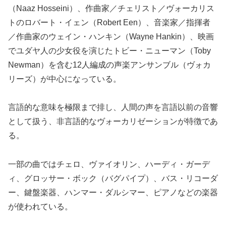
（Naaz Hosseini）、作曲家／チェリスト／ヴォーカリス
トのロバート・イェン（Robert Een）、音楽家／指揮者
／作曲家のウェイン・ハンキン（Wayne Hankin）、映画
でユダヤ人の少女役を演じたトビー・ニューマン（Toby
Newman）を含む12人編成の声楽アンサンブル（ヴォカ
リーズ）が中心になっている。
言語的な意味を極限まで排し、人間の声を言語以前の音響
として扱う、非言語的なヴォーカリゼーションが特徴であ
る。
一部の曲ではチェロ、ヴァイオリン、ハーディ・ガーデ
ィ、グロッサー・ボック（バグパイプ）、バス・リコーダ
ー、鍵盤楽器、ハンマー・ダルシマー、ピアノなどの楽器
が使われている。