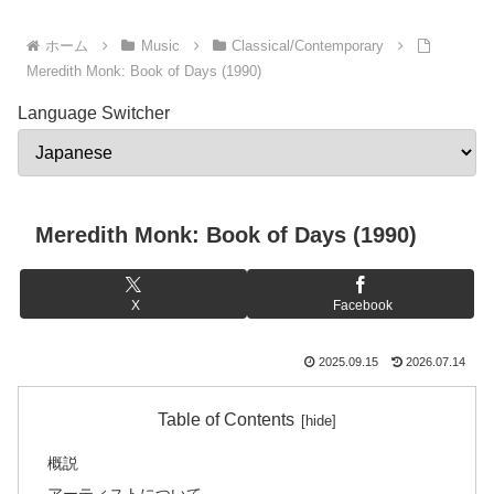
ホーム
Music
Classical/Contemporary
Meredith Monk: Book of Days (1990)
Language Switcher
Meredith Monk: Book of Days (1990)
X
Facebook
2025.09.15
2026.07.14
Table of Contents
概説