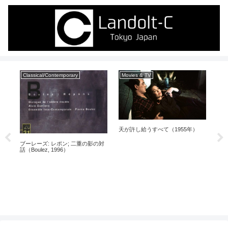
Classical/Contemporary
Movies & TV
An
年）
天が許し給うすべて（1955年）
ロボ
ブーレーズ: レポン; 二重の影の対
話（Boulez, 1996）